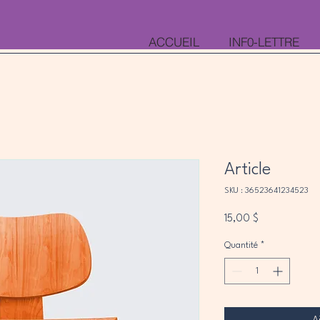
INF0-LETTRE
ACCUEIL
Article
SKU : 36523641234523
Prix
15,00 $
Quantité
*